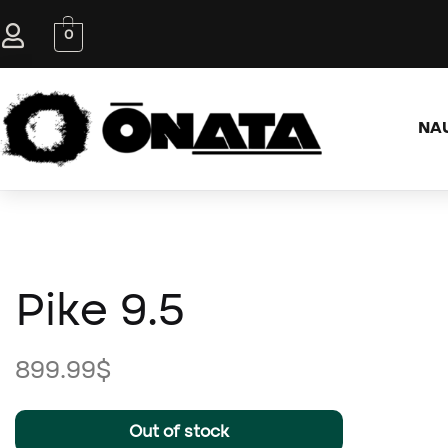
0
NA
Pike 9.5
899.99
$
Out of stock